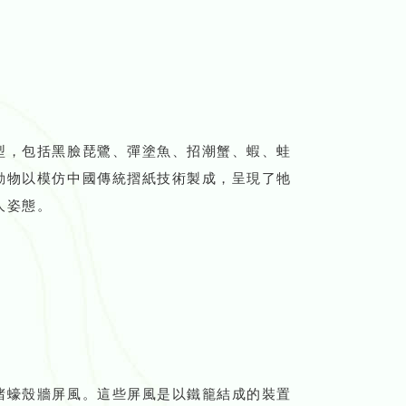
型，包括黑臉琵鷺、彈塗魚、招潮蟹、蝦、蛙
動物以模仿中國傳統摺紙技術製成，呈現了牠
人姿態。
堵蠔殼牆屏風。這些屏風是以鐵籠結成的裝置