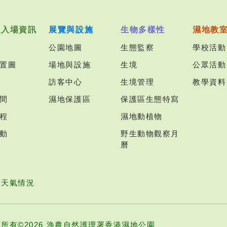
及入場資訊
展覽與設施
生物多樣性
濕地教
公園地圖
生態監察
學校活動
置圖
場地與設施
生境
公眾活動
訪客中心
生境管理
教學資料
間
濕地保護區
保護區生態特寫
程
濕地動植物
動
野生動物觀察月
曆
園天氣情況
所有©2026 漁農自然護理署香港濕地公園