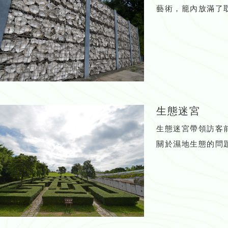
藝術，籠內放滿了
生態迷宮
生態迷宮帶領訪客
關於濕地生態的問