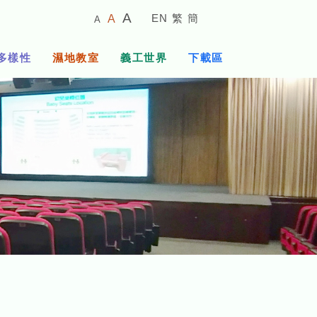
較
預
較
A
EN
繁
簡
A
A
小
設
大
的
字
字
的
多樣性
濕地教室
義工世界
下載區
體
體
字
大
體
小