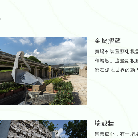
場
金屬摺藝
廣場有裝置藝術模
和蜻蜓。這些鋁板
們在濕地世界的動
蠔殼牆
售票處外，有一堵