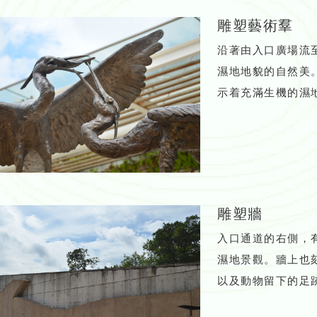
雕塑藝術羣
沿著由入口廣場流
濕地地貌的自然美
示着充滿生機的濕
雕塑牆
入口通道的右側，
濕地景觀。牆上也
以及動物留下的足