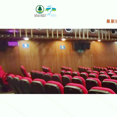
跳
至
主
要
最新
內
容