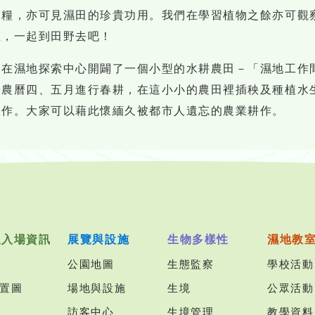
食糧，亦可見濕田的珍貴功用。我們在學習植物之餘亦可觀
裡，一起到田野去吧！
園在濕地探索中心開闢了一個小型的水耕農田－「濕地工作
於農曆四、五月進行春耕，在這小小的農田裡插秧及種植水
工作。大家可以藉此懷緬久被都市人遺忘的農業耕作。
及入場資訊
展覽與設施
生物多樣性
濕地教
公園地圖
生態監察
學校活動
置圖
場地與設施
生境
公眾活動
訪客中心
生境管理
教學資料