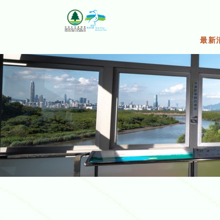
跳
至
主
要
最新
內
容