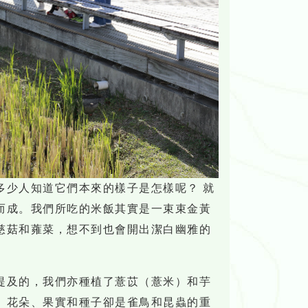
多少人知道它們本來的樣子是怎樣呢？ 就
而成。我們所吃的米飯其實是一束束金黃
慈菇和蕹菜，想不到也會開出潔白幽雅的
提及的，我們亦種植了薏苡（薏米）和芋
、花朵、果實和種子卻是雀鳥和昆蟲的重