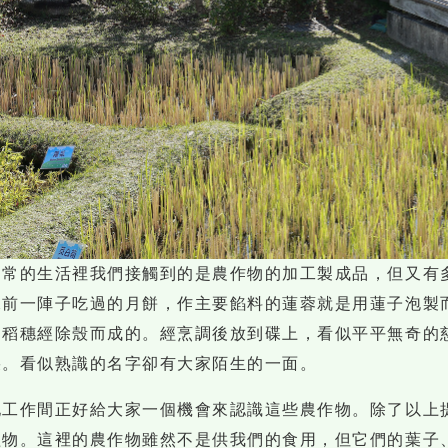
日常的生活裡我們接觸到的是農作物的加工製成品，但又有
像前一陣子吃過的月餅，作主要餡料的蓮蓉就是用蓮子泡製
的稻穗經除殼而成的。經烹調後放到碟上，看似平平無奇的
朵。看似熟識的名字卻有大家陌生的一面。
地工作間正好給大家一個機會來認識這些農作物。除了以上
植物。這裡的農作物雖然不是供我們的食用，但它們的葉子