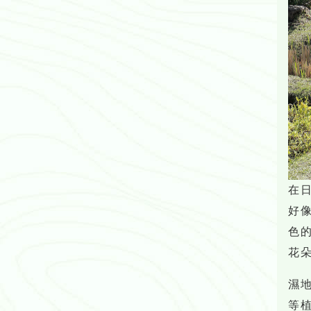
在
好
色
花
濕
等