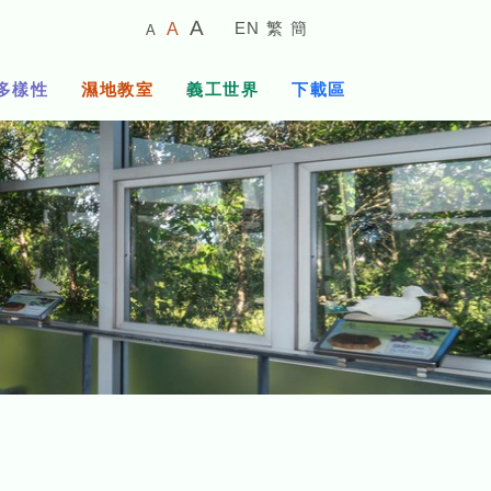
較
預
較
A
EN
繁
簡
A
A
小
設
大
的
字
字
的
多樣性
濕地教室
義工世界
下載區
體
體
字
大
體
小