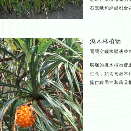
石蠶蛾和蝴蝶都會
濕木林植物
開闊空曠水體演替
腐爛的挺水植物使
生長，如匍匐灌木
提供穩固性和藉吸