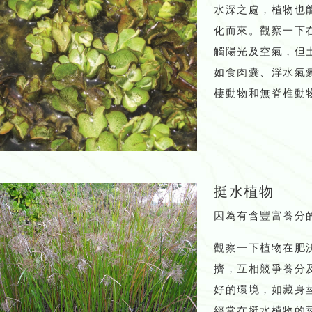
水深之處，植物也
化而來。觀察一下
觸陽光及空氣，但
如食肉囊、浮水氣
棲動物和無脊椎動
挺水植物
因為有含豐富養分
觀察一下植物在肥
擠，互相競爭養分
好的環境，如藏身
經常在挺水植物的