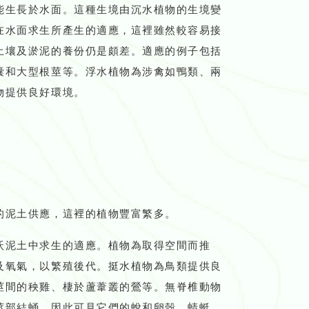
能生長於水面。這種生境由沉水植物的生境變
在水面求生所產生的適應，這裡雖然較容易接
土壤及淤泥的養份仍是頗差。適應的例子包括
囊和大型根莖等。浮水植物為涉禽如鴨類、兩
物提供良好環境。
的泥土供應，這裡的植物豐富繁多。
沃泥土中求生的適應。植物為取得空間而推
及氧氣，以繁殖後代。挺水植物為鳥類提供良
莖間的秧雞、棲於蘆葦叢的鶯等。無脊椎動物
莖部結蛹，因此可見它們的蛻和卵殼。蜻蜓、