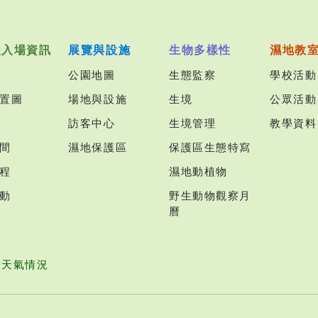
及入場資訊
展覽與設施
生物多樣性
濕地教
公園地圖
生態監察
學校活動
置圖
場地與設施
生境
公眾活動
訪客中心
生境管理
教學資料
間
濕地保護區
保護區生態特寫
程
濕地動植物
動
野生動物觀察月
曆
園天氣情況