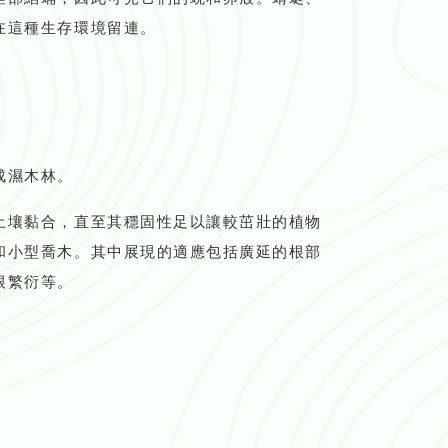
在這種生存環境留連。
成濕木林。
土壤黏合，直至其穩固性足以讓較茁壯的植物
和小型喬木。其中展現的適應包括廣延的根部
根繁衍等。