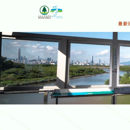
跳
至
主
要
最新
內
容