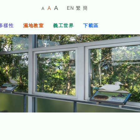
較
預
較
A
EN
繁
簡
A
A
小
設
大
的
字
字
的
多樣性
濕地教室
義工世界
下載區
體
體
字
大
體
小