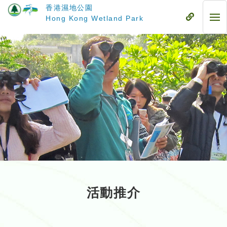
跳
香港濕地公園
至
流
Hong Kong Wetland Park
流
主
動
動
要
式
式
內
目
目
容
錄
錄
活動推介