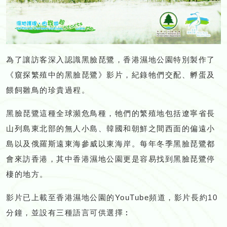
為了讓訪客深入認識黑臉琵鷺，香港濕地公園特別製作了
《窺探繁殖中的黑臉琵鷺》影片，紀錄牠們交配、孵蛋及
餵飼雛鳥的珍貴過程。
黑臉琵鷺這種全球瀕危鳥種，牠們的繁殖地包括遼寧省長
山列島東北部的無人小島、韓國和朝鮮之間西面的偏遠小
島以及俄羅斯遠東海參威以東海岸。每年冬季黑臉琵鷺都
會來訪香港，其中香港濕地公園更是容易找到黑臉琵鷺停
棲的地方。
影片已上載至香港濕地公園的YouTube頻道，影片長約10
分鐘，並設有三種語言可供選擇︰