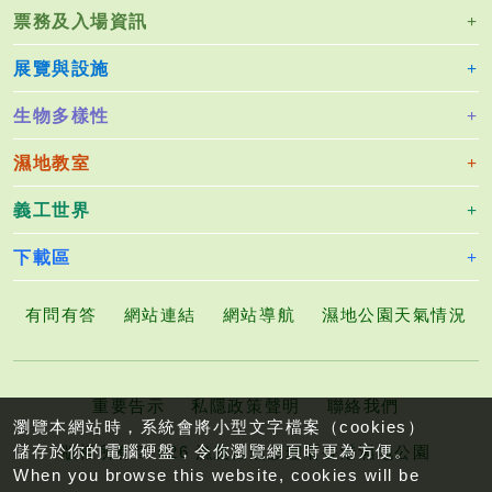
票務及入場資訊
展覽與設施
生物多樣性
濕地教室
義工世界
下載區
有問有答
網站連結
網站導航
濕地公園天氣情況
重要告示
私隱政策聲明
聯絡我們
瀏覽本網站時，系統會將小型文字檔案（cookies）
儲存於你的電腦硬盤，令你瀏覽網頁時更為方便。
版權所有©2026 漁農自然護理署香港濕地公園
When you browse this website, cookies will be