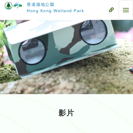
跳
香港濕地公園
至
流
Hong Kong Wetland Park
流
主
動
動
要
式
式
內
目
目
容
錄
錄
影片