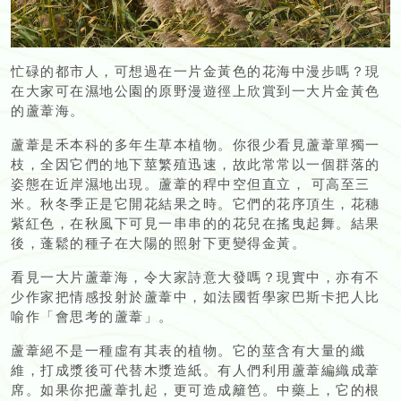
忙碌的都市人，可想過在一片金黃色的花海中漫步嗎？現
在大家可在濕地公園的原野漫遊徑上欣賞到一大片金黃色
的蘆葦海。
蘆葦是禾本科的多年生草本植物。你很少看見蘆葦單獨一
枝，全因它們的地下莖繁殖迅速，故此常常以一個群落的
姿態在近岸濕地出現。蘆葦的稈中空但直立， 可高至三
米。秋冬季正是它開花結果之時。它們的花序頂生，花穗
紫紅色，在秋風下可見一串串的的花兒在搖曳起舞。結果
後，蓬鬆的種子在大陽的照射下更變得金黃。
看見一大片蘆葦海，令大家詩意大發嗎？現實中，亦有不
少作家把情感投射於蘆葦中，如法國哲學家巴斯卡把人比
喻作「會思考的蘆葦」。
蘆葦絕不是一種虛有其表的植物。它的莖含有大量的纖
維，打成漿後可代替木漿造紙。有人們利用蘆葦編織成葦
席。如果你把蘆葦扎起，更可造成籬笆。中藥上，它的根