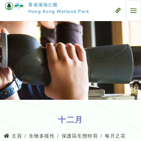
跳
香港濕地公園
至
流
Hong Kong Wetland Park
流
主
動
動
要
式
式
內
目
目
容
錄
錄
十二月
主頁
生物多樣性
保護區生態特寫
每月之花