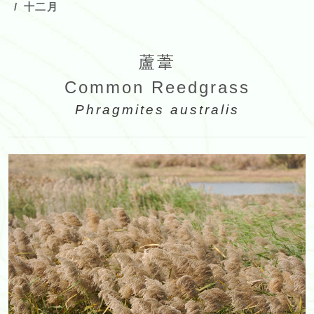
十二月
蘆葦
Common Reedgrass
Phragmites australis