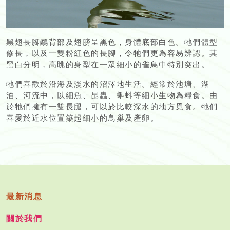
黑翅長腳鷸背部及翅膀呈黑色，身體底部白色。牠們體型
修長，以及一雙粉紅色的長腳，令牠們更為容易辨認。其
黑白分明，高眺的身型在一眾細小的雀鳥中特別突出。
牠們喜歡於沿海及淡水的沼澤地生活。經常於池塘、湖
泊、河流中，以細魚、昆蟲、蝌蚪等細小生物為糧食。由
於牠們擁有一雙長腿，可以於比較深水的地方覓食。牠們
喜愛於近水位置築起細小的鳥巢及產卵。
最新消息
關於我們