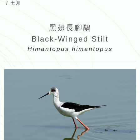
七月
黑翅長腳鷸
Black-Winged Stilt
Himantopus himantopus