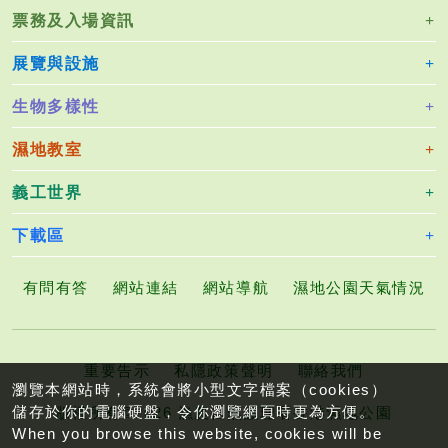
票務及入場資訊
展覽與設施
生物多樣性
濕地教室
義工世界
下載區
有問有答
網站連結
網站導航
濕地公園天氣情況
重要告示
私隱政策聲明
聯絡我們
瀏覽本網站時，系統會將小型文字檔案（cookies）
儲存於你的電腦硬盤，令你瀏覽網頁時更為方便。
版權所有©2026 漁農自然護理署香港濕地公園
When you browse this website, cookies will be