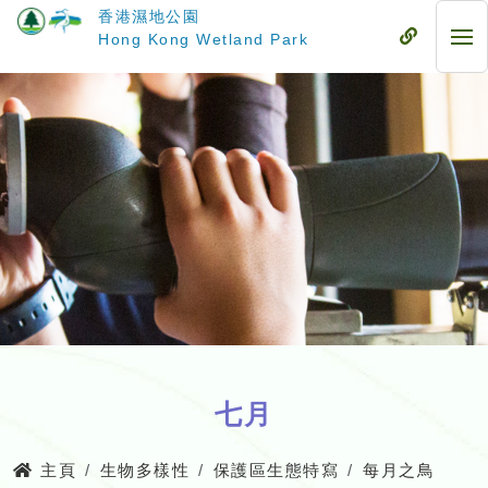
跳
香港濕地公園
至
流
Hong Kong Wetland Park
流
主
動
動
要
式
式
內
目
目
容
錄
錄
七月
主頁
生物多樣性
保護區生態特寫
每月之鳥