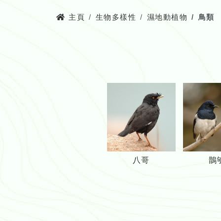
主頁
生物多樣性
濕地動植物
鳥類
八
八哥
鵲
哥