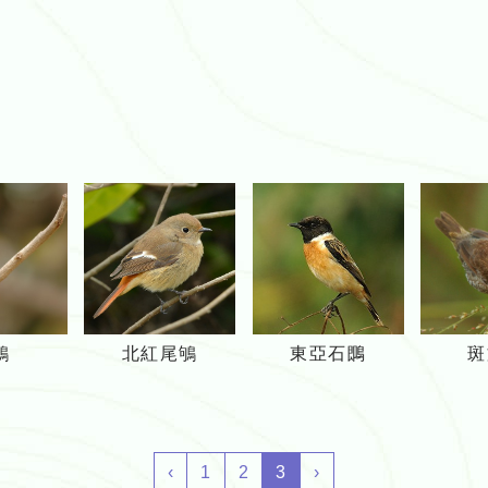
鵲
北
東
鴝
北紅尾鴝
東亞石䳭
斑
鴝
紅
亞
尾
石
鴝
䳭
‹
1
2
3
›