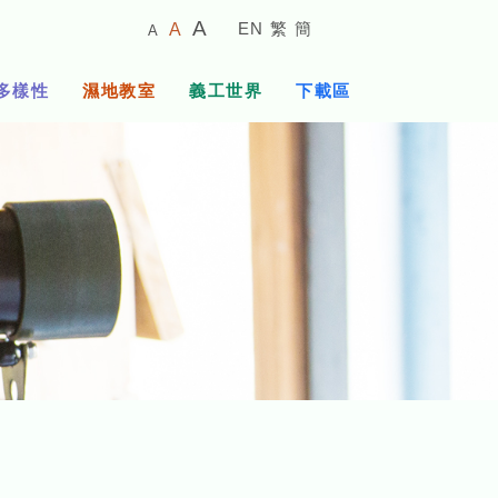
較
預
較
A
EN
繁
簡
A
A
小
設
大
的
字
字
的
多樣性
濕地教室
義工世界
下載區
體
體
字
大
體
小