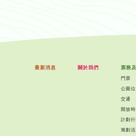
最新消息
關於我們
票務
門票
公園位
交通
開放時
計劃行
籌劃活