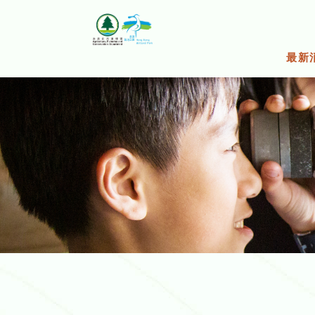
跳
至
主
要
最新
內
容