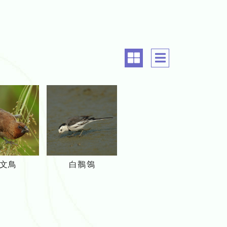
common.align
common.a
斑
白
文鳥
白鶺鴒
文
鶺
鳥
鴒