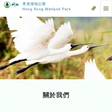
跳
香港濕地公園
至
流
Hong Kong Wetland Park
流
主
動
動
要
式
式
內
目
目
容
錄
錄
關於我們