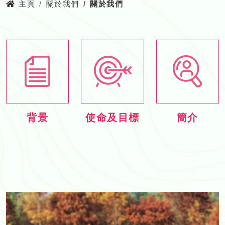
主頁
關於我們
關於我們
背
使
簡
背景
使命及目標
簡介
景
命
介
及
目
標